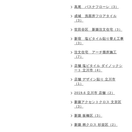
高尾 バスナフローレ（3）
成城 洗面所フロアタイル
（3）
世田谷区 新築注文住宅（3）
新宿 塩ビタイル貼り替え工事
（3）
注文住宅 アーチ箇所施工
（7）
店舗 塩ビタイル ダイノックシ
ート 立川市（4）
店舗 デザイン貼り 立川市
（1）
2019.6 立川市 店舗（2）
新築アクセントクロス 文京区
（3）
新築 板橋区（3）
新築 柄クロス 杉並区（2）