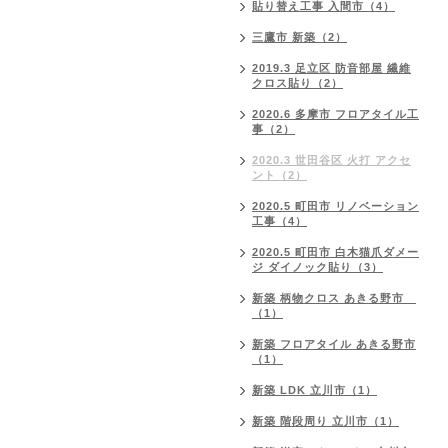
貼り替え工事 入間市（4）
三鷹市 新築（2）
2019.3 足立区 防音部屋 繊維
クロス貼り（2）
2020.6 多摩市 フロアタイル工
事（2）
2020.3 世田谷区 火打 アクセ
ント（2）
2020.5 町田市 リノベーション
工事（4）
2020.5 町田市 白木猫爪ダメー
ジ ダイノック貼り（3）
新築 柄物クロス あきる野市
（1）
新築 フロアタイル あきる野市
（1）
新築 LDK 立川市（1）
新築 階段周り 立川市（1）