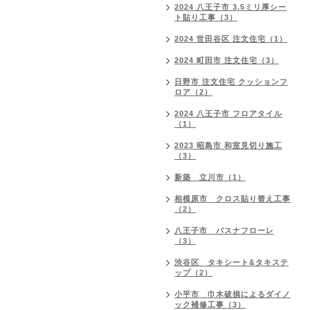
2024 八王子市 3.5ミリ厚シー
ト貼り工事（3）
2024 世田谷区 注文住宅（1）
2024 町田市 注文住宅（3）
日野市 注文住宅 クッションフ
ロア（2）
2024 八王子市 フロアタイル
（1）
2023 昭島市 和室見切り施工
（3）
新築 立川市（1）
相模原市 クロス貼り替え工事
（2）
八王子市 バスナフローレ
（3）
渋谷区 タキシート&タキステ
ップ（2）
小平市 巾木破損によるダイノ
ック補修工事（3）